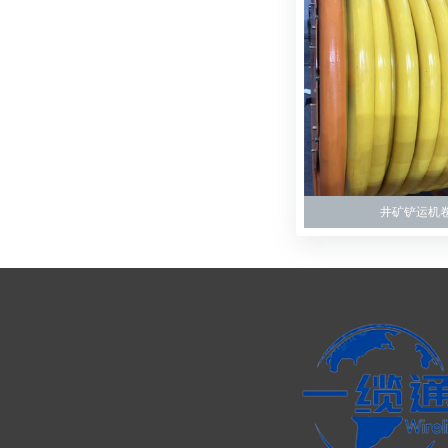
井矿铲运机