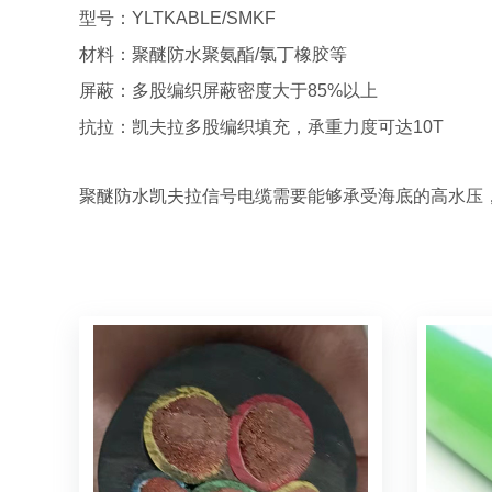
型号：
YLTKABLE/SMKF
材料：聚醚防水聚氨酯
/
氯丁橡胶等
屏蔽：多股编织屏蔽密度大于
85%
以上
抗拉：凯夫拉多股编织填充，承重力度可达
10T
聚醚防水凯夫拉信号电缆
需要能够承受海底的高水压