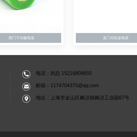
西门子伺服电缆
龙门吊轨道电缆
电话：刘总
15216809655
邮箱：1174704370@qq.com
地址：上海市金山区枫泾镇枫泾工业园67号