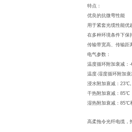
特点：
优良的抗微弯性能
用于紧套光缆性能优
在多种环境条件下保
传输带宽高、传输距
电气参数：
温度循环附加衰减
：
温度
-湿度循环附加衰
浸水附加衰减
：
23℃,
干热附加衰减
：
85℃
湿热附加衰减
：
85℃
高柔拖令光纤电缆，